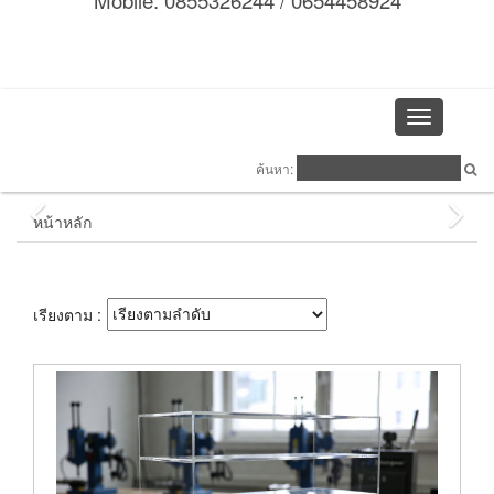
Mobile: 0855326244 / 0654458924
Toggle
navigation
ค้นหา:
หน้าหลัก
เรียงตาม :