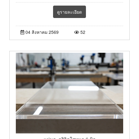
ดูรายละเอียด
04 สิงหาคม 2569
52
แผ่นอะคริลิคใสหนา 6 มิล