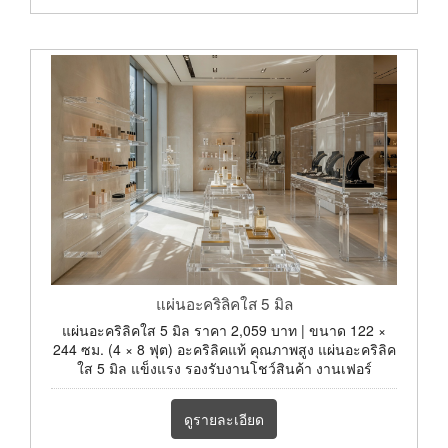
แผ่นอะคริลิคใส 5 มิล
แผ่นอะคริลิคใส 5 มิล ราคา 2,059 บาท | ขนาด 122 ×
244 ซม. (4 × 8 ฟุต) อะคริลิคแท้ คุณภาพสูง แผ่นอะคริลิค
ใส 5 มิล แข็งแรง รองรับงานโชว์สินค้า งานเฟอร์
ดูรายละเอียด