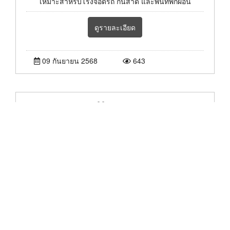
เหมาะสำหรับโรงจอดรถ กันสาด และพื้นที่พักผ่อน
ดูรายละเอียด
09 กันยายน 2568
643
อะคริลิค กับ กระจก
อะคริลิค vs กระจก: วัสดุใสใช้อะไรดีที่สุด? เปรียบเทียบ
ชัดๆ ก่อนตัดสินใจซื้อ เทียบจุดเด่น-จุดด้อยระหว่าง แผ่
นอะคริลิคแท้กับกระจก วัสดุไหนเหมาะกับงานของ
ดูรายละเอียด
05 มกราคม 2569
207