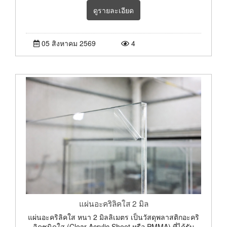
ดูรายละเอียด
05 สิงหาคม 2569
4
แผ่นอะคริลิคใส 2 มิล
แผ่นอะคริลิคใส หนา 2 มิลลิเมตร เป็นวัสดุพลาสติกอะคริ
ลิคชนิดใส (Clear Acrylic Sheet หรือ PMMA) ที่ได้รับ