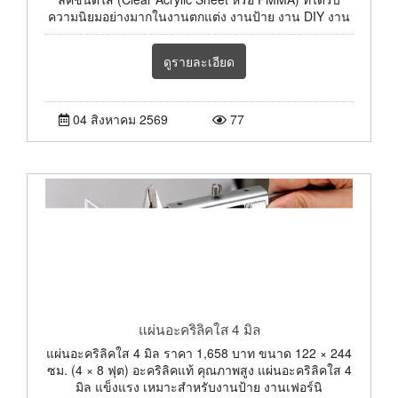
ความนิยมอย่างมากในงานตกแต่ง งานป้าย งาน DIY งาน
ดูรายละเอียด
04 สิงหาคม 2569
77
แผ่นอะคริลิคใส 4 มิล
แผ่นอะคริลิคใส 4 มิล ราคา 1,658 บาท ขนาด 122 × 244
ซม. (4 × 8 ฟุต) อะคริลิคแท้ คุณภาพสูง แผ่นอะคริลิคใส 4
มิล แข็งแรง เหมาะสำหรับงานป้าย งานเฟอร์นิ