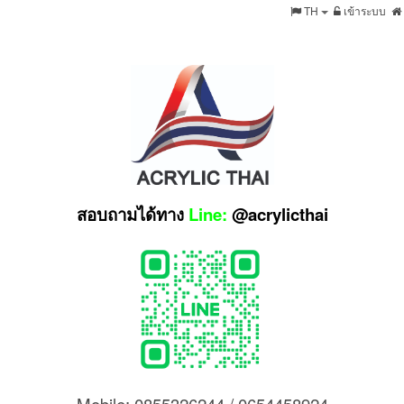
TH
เข้าระบบ
สอบถามได้ทาง
Line:
@acrylicthai