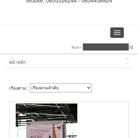
Mobile: 0855326244 / 0654458924
Toggle
navigation
ค้นหา:
หน้าหลัก
เรียงตาม :