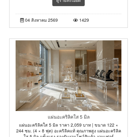
ดูรายละเอียด
04 สิงหาคม 2569
1429
แผ่นอะคริลิคใส 5 มิล
แผ่นอะคริลิคใส 5 มิล ราคา 2,059 บาท | ขนาด 122 ×
244 ซม. (4 × 8 ฟุต) อะคริลิคแท้ คุณภาพสูง แผ่นอะคริลิค
ใส 5 มิล แข็งแรง รองรับงานโชว์สินค้า งานเฟอร์