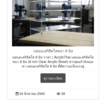
แผ่นอะคริลิคใสหนา 8 มิล
แผ่นอะคริลิคใส 8 มิล ราคา | AcrylicThai แผ่นอะคริลิคใส
หนา 8 มิล (8 mm Clear Acrylic Sheet) หากคุณกำลังมอง
หา แผ่นอะคริลิคใส 8 มิล ที่มีความแข็งแรงสู
ดูรายละเอียด
04 สิงหาคม 2569
28