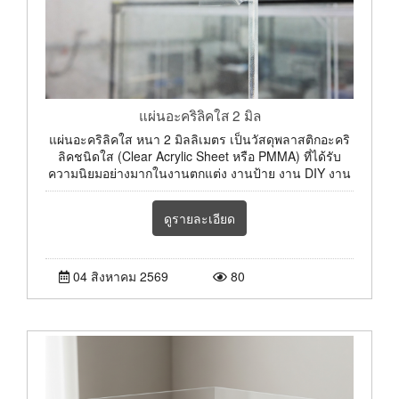
แผ่นอะคริลิคใส 2 มิล
แผ่นอะคริลิคใส หนา 2 มิลลิเมตร เป็นวัสดุพลาสติกอะคริ
ลิคชนิดใส (Clear Acrylic Sheet หรือ PMMA) ที่ได้รับ
ความนิยมอย่างมากในงานตกแต่ง งานป้าย งาน DIY งาน
ดูรายละเอียด
04 สิงหาคม 2569
80