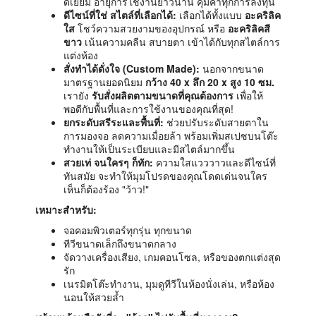
ดีเยี่ยม อายุการใช้งานยาวนาน คุ้มค่าทุกการลงทุน
ดีไซน์ที่ใช่ สไตล์ที่เลือกได้:
เลือกได้ทั้งแบบ
อะคริลิค
ใส
โชว์ความสวยงามของอุปกรณ์ หรือ
อะคริลิคสี
ขาว
เน้นความคลีน สบายตา เข้าได้กับทุกสไตล์การ
แต่งห้อง
สั่งทำได้ดั่งใจ (Custom Made):
นอกจากขนาด
มาตรฐานยอดนิยม
กว้าง 40 x ลึก 20 x สูง 10 ซม.
เรายัง
รับสั่งผลิตตามขนาดที่คุณต้องการ
เพื่อให้
พอดีกับพื้นที่และการใช้งานของคุณที่สุด!
ยกระดับสรีระและพื้นที่:
ช่วยปรับระดับสายตาใน
การมองจอ ลดความเมื่อยล้า พร้อมเพิ่มสเปซบนโต๊ะ
ทำงานให้เป็นระเบียบและมีสไตล์มากขึ้น
สวยเท่ จนใครๆ ก็ทัก:
ความใสแวววาวและดีไซน์ที่
ทันสมัย จะทำให้มุมโปรดของคุณโดดเด่นจนใคร
เห็นก็ต้องร้อง "ว้าว!"
เหมาะสำหรับ:
จอคอมพิวเตอร์ทุกรุ่น ทุกขนาด
ทีวีขนาดเล็กถึงขนาดกลาง
จัดวางเครื่องเสียง, เกมคอนโซล, หรือของตกแต่งสุด
รัก
เนรมิตโต๊ะทำงาน, มุมดูทีวีในห้องนั่งเล่น, หรือห้อง
นอนให้สวยล้ำ